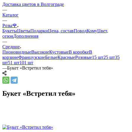
Доставка цветов в Волгограде
—
Каталог
—
Розы🌹
Букеты
Цветы
Подарки
Цена, состав
Повод
Кому
Цвет,
сезон
Дополнения
—
Средние
Пионовидные
Высокие
Кустовые
В коробке
В
корзине
Французские
Белые
Красные
Розовые
15 шт
25 шт
35
шт
51 шт
101 шт
—
Букет «Встретил тебя»
Букет «Встретил тебя»