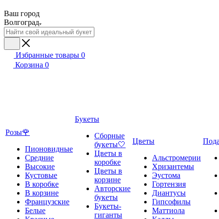
Ваш город
Волгоград
Избранные товары
0
Корзина
0
Букеты
Розы🌹
Сборные
Цветы
Под
букеты🤍
Пионовидные
Цветы в
Средние
Альстромерии
коробке
Высокие
Хризантемы
Цветы в
Кустовые
Эустома
корзине
В коробке
Гортензия
Авторские
В корзине
Диантусы
букеты
Французские
Гипсофилы
Букеты-
Белые
Маттиола
гиганты