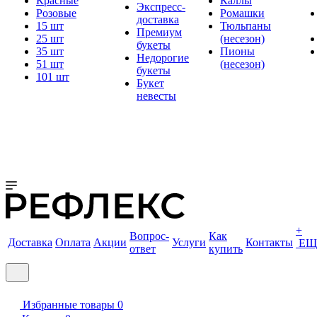
Красные
Каллы
Экспресс-
Розовые
Ромашки
доставка
15 шт
Тюльпаны
Премиум
25 шт
(несезон)
букеты
35 шт
Пионы
Недорогие
51 шт
(несезон)
букеты
101 шт
Букет
невесты
+
Вопрос-
Как
Доставка
Оплата
Акции
Услуги
Контакты
ЕЩ
ответ
купить
Избранные товары
0