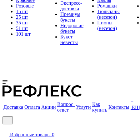
Красные
Каллы
Экспресс-
Розовые
Ромашки
доставка
15 шт
Тюльпаны
Премиум
25 шт
(несезон)
букеты
35 шт
Пионы
Недорогие
51 шт
(несезон)
букеты
101 шт
Букет
невесты
+
Вопрос-
Как
Доставка
Оплата
Акции
Услуги
Контакты
ЕЩ
ответ
купить
Избранные товары
0