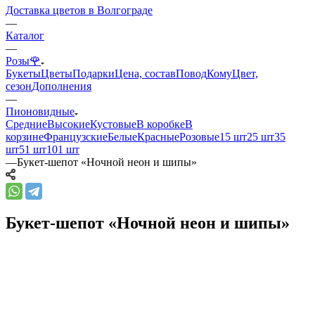
Доставка цветов в Волгограде
—
Каталог
—
Розы🌹
Букеты
Цветы
Подарки
Цена, состав
Повод
Кому
Цвет,
сезон
Дополнения
—
Пионовидные
Средние
Высокие
Кустовые
В коробке
В
корзине
Французские
Белые
Красные
Розовые
15 шт
25 шт
35
шт
51 шт
101 шт
—
Букет-шепот «Ночной неон и шипы»
Букет-шепот «Ночной неон и шипы»