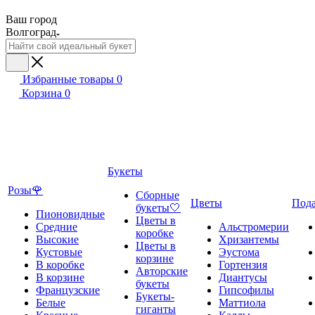
Ваш город
Волгоград
Избранные товары
0
Корзина
0
Букеты
Розы🌹
Сборные
Цветы
Под
букеты🤍
Пионовидные
Цветы в
Средние
Альстромерии
коробке
Высокие
Хризантемы
Цветы в
Кустовые
Эустома
корзине
В коробке
Гортензия
Авторские
В корзине
Диантусы
букеты
Французские
Гипсофилы
Букеты-
Белые
Маттиола
гиганты