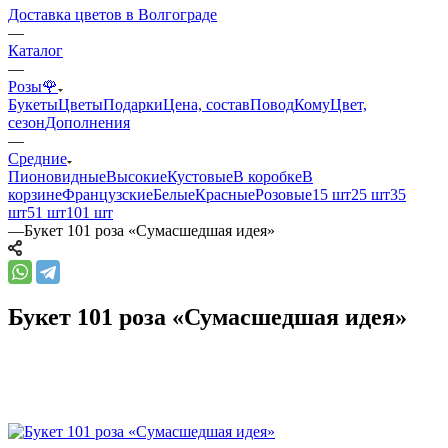
Доставка цветов в Волгограде
—
Каталог
—
Розы🌹
Букеты
Цветы
Подарки
Цена, состав
Повод
Кому
Цвет,
сезон
Дополнения
—
Средние
Пионовидные
Высокие
Кустовые
В коробке
В
корзине
Французские
Белые
Красные
Розовые
15 шт
25 шт
35
шт
51 шт
101 шт
—
Букет 101 роза «Сумасшедшая идея»
Букет 101 роза «Сумасшедшая идея»