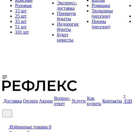
Красные
Каллы
Экспресс-
Розовые
Ромашки
доставка
15 шт
Тюльпаны
Премиум
25 шт
(несезон)
букеты
35 шт
Пионы
Недорогие
51 шт
(несезон)
букеты
101 шт
Букет
невесты
+
Вопрос-
Как
Доставка
Оплата
Акции
Услуги
Контакты
ЕЩ
ответ
купить
Избранные товары
0