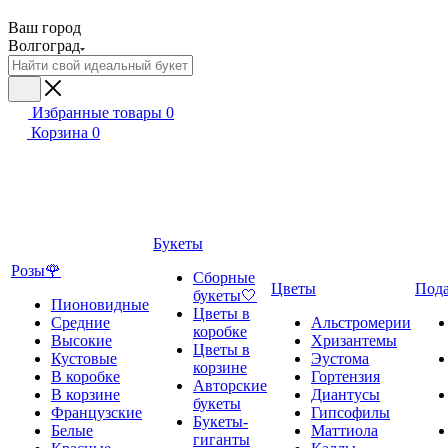
Ваш город
Волгоград
Избранные товары
0
Корзина
0
Букеты
Розы🌹
Сборные
Цветы
Под
букеты🤍
Пионовидные
Цветы в
Средние
Альстромерии
коробке
Высокие
Хризантемы
Цветы в
Кустовые
Эустома
корзине
В коробке
Гортензия
Авторские
В корзине
Диантусы
букеты
Французские
Гипсофилы
Букеты-
Белые
Маттиола
гиганты