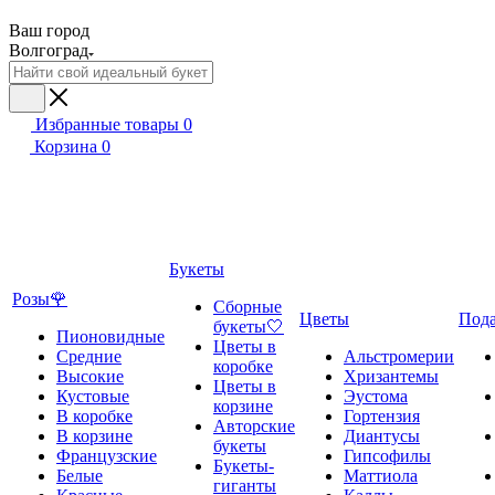
Ваш город
Волгоград
Избранные товары
0
Корзина
0
Букеты
Розы🌹
Сборные
Цветы
Под
букеты🤍
Пионовидные
Цветы в
Средние
Альстромерии
коробке
Высокие
Хризантемы
Цветы в
Кустовые
Эустома
корзине
В коробке
Гортензия
Авторские
В корзине
Диантусы
букеты
Французские
Гипсофилы
Букеты-
Белые
Маттиола
гиганты