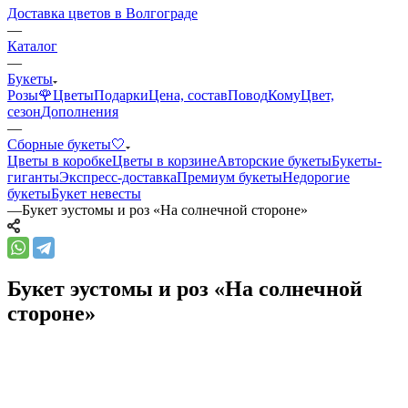
Доставка цветов в Волгограде
—
Каталог
—
Букеты
Розы🌹
Цветы
Подарки
Цена, состав
Повод
Кому
Цвет,
сезон
Дополнения
—
Сборные букеты🤍
Цветы в коробке
Цветы в корзине
Авторские букеты
Букеты-
гиганты
Экспресс-доставка
Премиум букеты
Недорогие
букеты
Букет невесты
—
Букет эустомы и роз «На солнечной стороне»
Букет эустомы и роз «На солнечной
стороне»