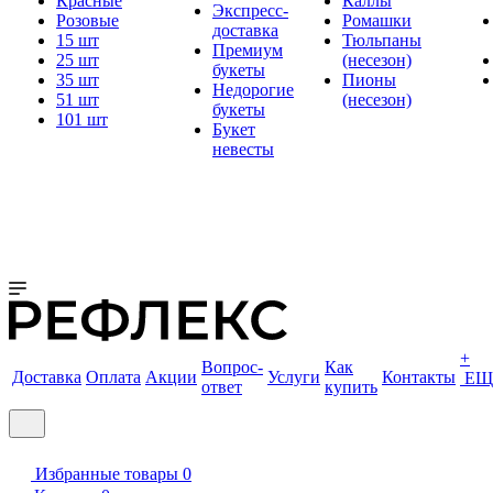
Красные
Каллы
Экспресс-
Розовые
Ромашки
доставка
15 шт
Тюльпаны
Премиум
25 шт
(несезон)
букеты
35 шт
Пионы
Недорогие
51 шт
(несезон)
букеты
101 шт
Букет
невесты
+
Вопрос-
Как
Доставка
Оплата
Акции
Услуги
Контакты
ЕЩ
ответ
купить
Избранные товары
0