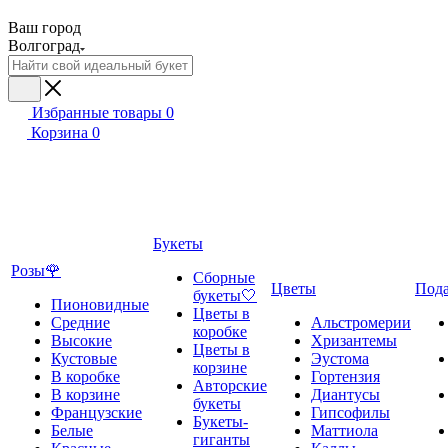
Ваш город
Волгоград
Избранные товары
0
Корзина
0
Букеты
Розы🌹
Сборные
Цветы
Под
букеты🤍
Пионовидные
Цветы в
Средние
Альстромерии
коробке
Высокие
Хризантемы
Цветы в
Кустовые
Эустома
корзине
В коробке
Гортензия
Авторские
В корзине
Диантусы
букеты
Французские
Гипсофилы
Букеты-
Белые
Маттиола
гиганты