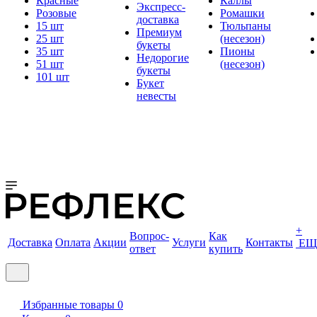
Красные
Каллы
Экспресс-
Розовые
Ромашки
доставка
15 шт
Тюльпаны
Премиум
25 шт
(несезон)
букеты
35 шт
Пионы
Недорогие
51 шт
(несезон)
букеты
101 шт
Букет
невесты
+
Вопрос-
Как
Доставка
Оплата
Акции
Услуги
Контакты
ЕЩ
ответ
купить
Избранные товары
0