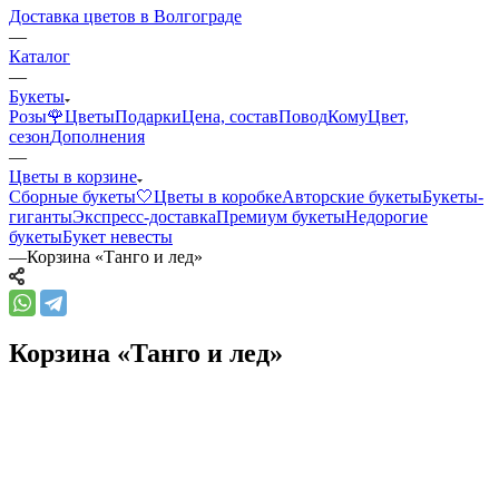
Доставка цветов в Волгограде
—
Каталог
—
Букеты
Розы🌹
Цветы
Подарки
Цена, состав
Повод
Кому
Цвет,
сезон
Дополнения
—
Цветы в корзине
Сборные букеты🤍
Цветы в коробке
Авторские букеты
Букеты-
гиганты
Экспресс-доставка
Премиум букеты
Недорогие
букеты
Букет невесты
—
Корзина «Танго и лед»
Корзина «Танго и лед»