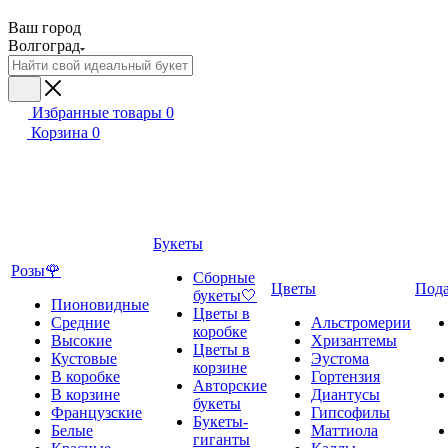
Ваш город
Волгоград
Избранные товары
0
Корзина
0
Букеты
Розы🌹
Сборные
Цветы
Под
букеты🤍
Пионовидные
Цветы в
Средние
Альстромерии
коробке
Высокие
Хризантемы
Цветы в
Кустовые
Эустома
корзине
В коробке
Гортензия
Авторские
В корзине
Диантусы
букеты
Французские
Гипсофилы
Букеты-
Белые
Маттиола
гиганты