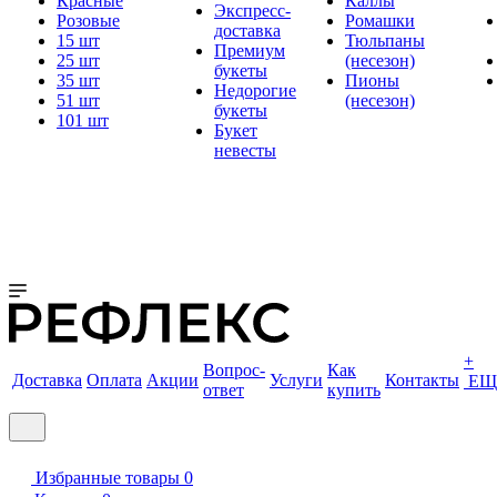
Красные
Каллы
Экспресс-
Розовые
Ромашки
доставка
15 шт
Тюльпаны
Премиум
25 шт
(несезон)
букеты
35 шт
Пионы
Недорогие
51 шт
(несезон)
букеты
101 шт
Букет
невесты
+
Вопрос-
Как
Доставка
Оплата
Акции
Услуги
Контакты
ЕЩ
ответ
купить
Избранные товары
0