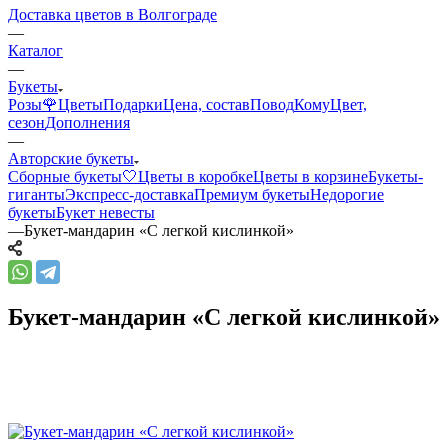
Доставка цветов в Волгограде
—
Каталог
—
Букеты
Розы🌹
Цветы
Подарки
Цена, состав
Повод
Кому
Цвет,
сезон
Дополнения
—
Авторские букеты
Сборные букеты🤍
Цветы в коробке
Цветы в корзине
Букеты-
гиганты
Экспресс-доставка
Премиум букеты
Недорогие
букеты
Букет невесты
—
Букет-мандарин «С легкой кислинкой»
Букет-мандарин «С легкой кислинкой»